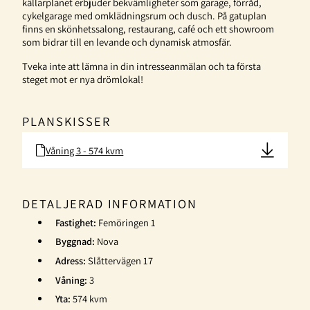
källarplanet erbjuder bekvämligheter som garage, förråd,
cykelgarage med omklädningsrum och dusch. På gatuplan
finns en skönhetssalong, restaurang, café och ett showroom
som bidrar till en levande och dynamisk atmosfär.
Tveka inte att lämna in din intresseanmälan och ta första
steget mot er nya drömlokal!
PLANSKISSER
Våning 3 - 574 kvm
DETALJERAD INFORMATION
Fastighet:
Femöringen 1
Byggnad:
Nova
Adress:
Slåttervägen 17
Våning:
3
Yta:
574 kvm