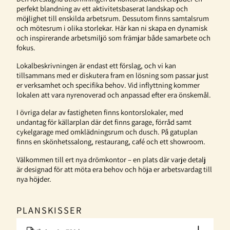
perfekt blandning av ett aktivitetsbaserat landskap och
möjlighet till enskilda arbetsrum. Dessutom finns samtalsrum
och mötesrum i olika storlekar. Här kan ni skapa en dynamisk
och inspirerande arbetsmiljö som främjar både samarbete och
fokus.
Lokalbeskrivningen är endast ett förslag, och vi kan
tillsammans med er diskutera fram en lösning som passar just
er verksamhet och specifika behov. Vid inflyttning kommer
lokalen att vara nyrenoverad och anpassad efter era önskemål.
I övriga delar av fastigheten finns kontorslokaler, med
undantag för källarplan där det finns garage, förråd samt
cykelgarage med omklädningsrum och dusch. På gatuplan
finns en skönhetssalong, restaurang, café och ett showroom.
Välkommen till ert nya drömkontor – en plats där varje detalj
är designad för att möta era behov och höja er arbetsvardag till
nya höjder.
PLANSKISSER