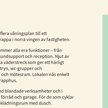
lera våningsplan till ett
ppa i norra vingen av fastigheten.
mmer alla era funktioner – från
 kundsupport och reception. Njut av
lla väderstreck som ger ett härligt
entryn, wc-grupper och
 och mötesrum. Lokalen nås enkelt
trapphus.
med blandade verksamheter och i
 förråd och garage. För de som cyklar
s omklädningsrum med dusch.