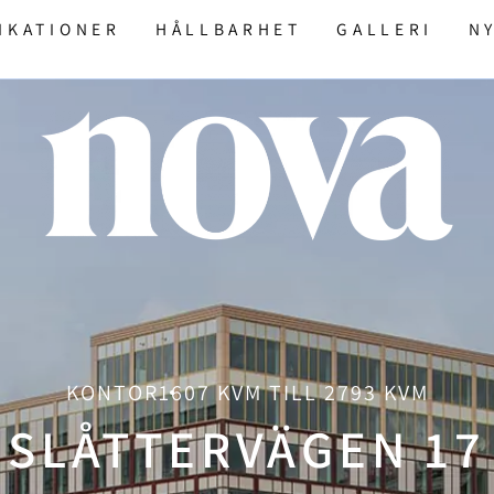
IKATIONER
HÅLLBARHET
GALLERI
N
KONTOR
1607 KVM TILL 2793 KVM
SLÅTTERVÄGEN 17