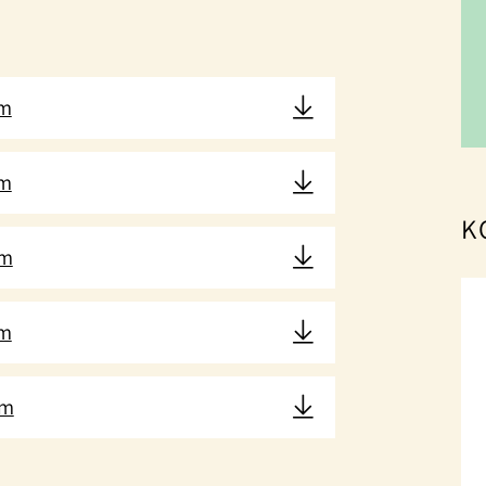
vm
vm
K
vm
vm
vm