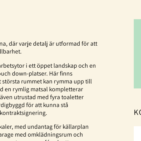
a, där varje detalj är utformad för att
llbarhet.
rbetsytor i ett öppet landskap och en
ouch down-platser. Här finns
t största rummet kan rymma upp till
d en rymlig matsal kompletterar
även utrustad med fyra toaletter
rdigbyggd för att kunna stå
K
 kontraktsignering.
kaler, med undantag för källarplan
elgarage med omklädningsrum och