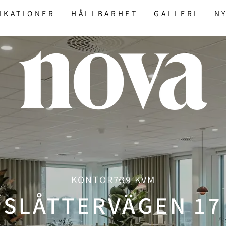
IKATIONER
HÅLLBARHET
GALLERI
N
KONTOR
739 KVM
SLÅTTERVÄGEN 17