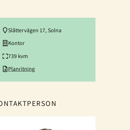
Slåttervägen 17, Solna
Kontor
739 kvm
Planritning
ONTAKTPERSON