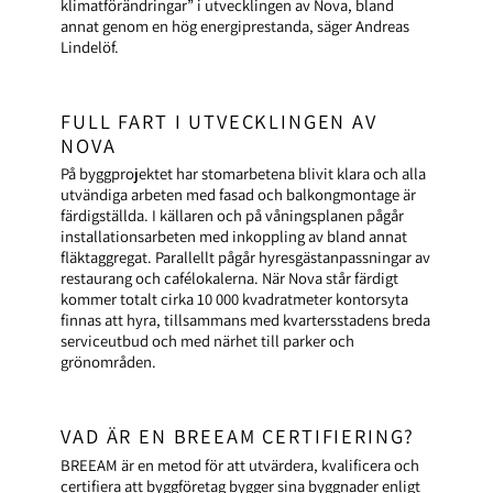
klimatförändringar” i utvecklingen av Nova, bland
annat genom en hög energiprestanda, säger Andreas
Lindelöf.
FULL FART I UTVECKLINGEN AV
NOVA
På byggprojektet har stomarbetena blivit klara och alla
utvändiga arbeten med fasad och balkongmontage är
färdigställda. I källaren och på våningsplanen pågår
installationsarbeten med inkoppling av bland annat
fläktaggregat. Parallellt pågår hyresgästanpassningar av
restaurang och cafélokalerna. När Nova står färdigt
kommer totalt cirka 10 000 kvadratmeter kontorsyta
finnas att hyra, tillsammans med kvartersstadens breda
serviceutbud och med närhet till parker och
grönområden.
VAD ÄR EN BREEAM CERTIFIERING?
BREEAM är en metod för att utvärdera, kvalificera och
certifiera att byggföretag bygger sina byggnader enligt